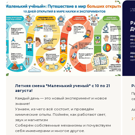
Летняя смена "Маленький ученый" с 10 по 21
Р
августа!
П
Каждый день — это новый эксперимент и новое
с
знание!
Узнаем, из чего всё состоит, и проведём
А
химические опыты. Поймём, как работают свет,
2
звук и магнетизм
Соберём собственные механизмы и почувствуем
себя инженерами и многое другое.