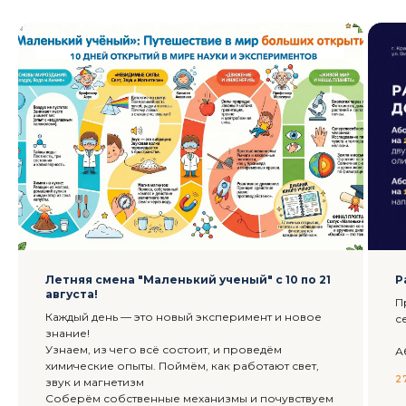
Летняя смена "Маленький ученый" с 10 по 21
Р
августа!
П
Каждый день — это новый эксперимент и новое
с
знание!
Узнаем, из чего всё состоит, и проведём
А
химические опыты. Поймём, как работают свет,
2
звук и магнетизм
Соберём собственные механизмы и почувствуем