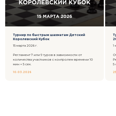
Турнир по быстрым шахматам Детский
Т
Королевский Кубок
2
15 марта 2026 г.
1
Регламент 7 или 9 туров в зависимости от
О
количества участников с контролем времени 10
Р
мин + 5 сек.
5 
10.03.2026
2