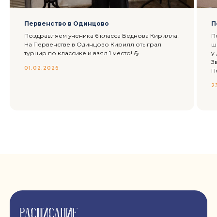
Первенство в Одинцово
П
Поздравляем ученика 6 класса Беднова Кирилла!
П
На Первенстве в Одинцово Кирилл отыграл
ш
турнир по классике и взял 1 место! 💪
у
З
01.02.2026
П
2
РАСПИСАНИЕ